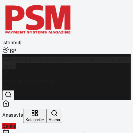
İstanbul
|
19
°
Dergi
Gündem
Banka
Fintek
ATM & POS
Foto Galeri
Video
Galeri
İstanbul
Parçalı Bulutlu
19
°
Anasayfa
Kategoriler
Arama
Banka