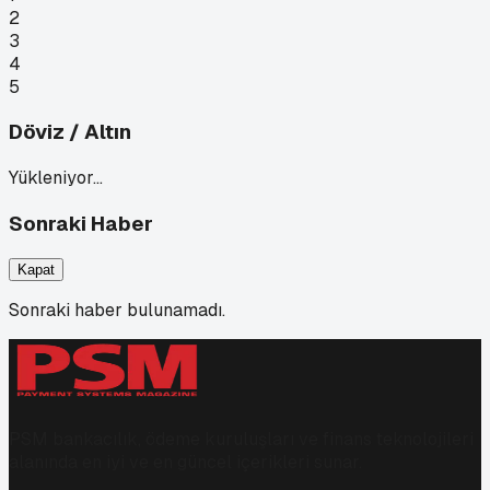
2
3
4
5
Döviz / Altın
Yükleniyor…
Sonraki Haber
Kapat
Sonraki haber bulunamadı.
PSM bankacılık, ödeme kuruluşları ve finans teknolojileri
alanında en iyi ve en güncel içerikleri sunar.