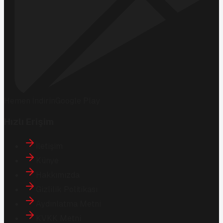
Hemen İndirin
Google Play
Hızlı Erişim
İletişim
Künye
Hakkımızda
Gizlilik Politikası
Aydınlatma Metni
KVKK Metni