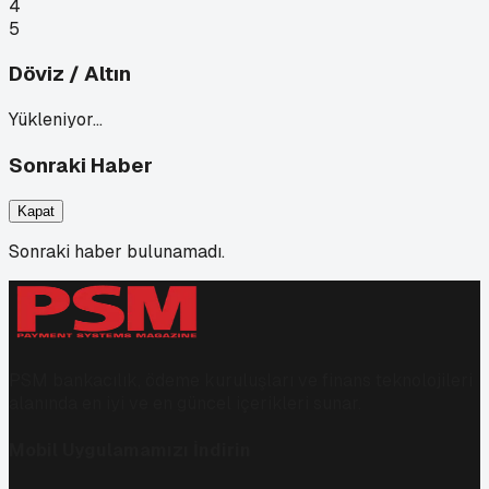
4
5
Döviz / Altın
Yükleniyor…
Sonraki Haber
Kapat
Sonraki haber bulunamadı.
PSM bankacılık, ödeme kuruluşları ve finans teknolojileri
alanında en iyi ve en güncel içerikleri sunar.
Mobil Uygulamamızı İndirin