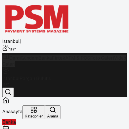
İstanbul
|
19
°
Dergi
Gündem
Banka
Fintek
ATM & POS
Foto Galeri
Video
Galeri
İstanbul
Parçalı Bulutlu
19
°
Anasayfa
Kategoriler
Arama
Banka