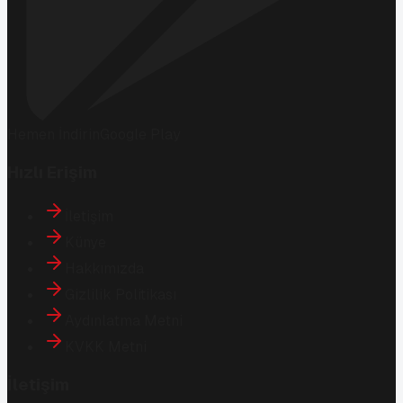
Hemen İndirin
Google Play
Hızlı Erişim
İletişim
Künye
Hakkımızda
Gizlilik Politikası
Aydınlatma Metni
KVKK Metni
İletişim