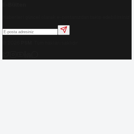
E-Bülten
Haberleri güncel olarak e-postanızdan takip edebilirsiniz!
©
2026
PSM
. Tüm hakları saklıdır.