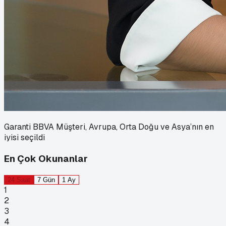
Garanti BBVA Müşteri, Avrupa, Orta Doğu ve Asya’nın en
iyisi seçildi
En Çok Okunanlar
24 Saat
7 Gün
1 Ay
1
2
3
4