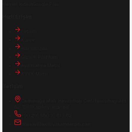
Hemen İndirin
Google Play
Hızlı Erişim
İletişim
Künye
Hakkımızda
Gizlilik Politikası
Aydınlatma Metni
KVKK Metni
İletişim
Osmanağa Mah. Hasırcıbaşı Cad.
Hasırcıbaşı Apt.
No:15/3
Kadıköy/İstanbul
+90 216 550 10 61 / 62
bbekar@akilliyasamdergisi.com