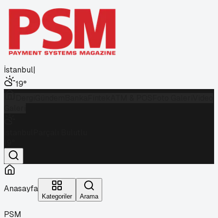
İstanbul
|
19
°
Dergi
Gündem
Banka
Fintek
ATM & POS
Foto Galeri
Video
Galeri
İstanbul
Parçalı Bulutlu
19
°
Anasayfa
Kategoriler
Arama
PSM