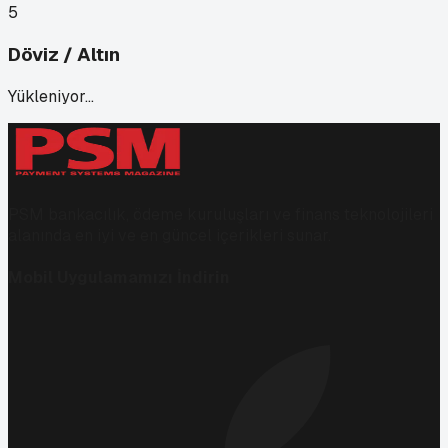
5
Döviz / Altın
Yükleniyor…
PSM bankacılık, ödeme kuruluşları ve finans teknolojileri
alanında en iyi ve en güncel içerikleri sunar.
Mobil Uygulamamızı İndirin