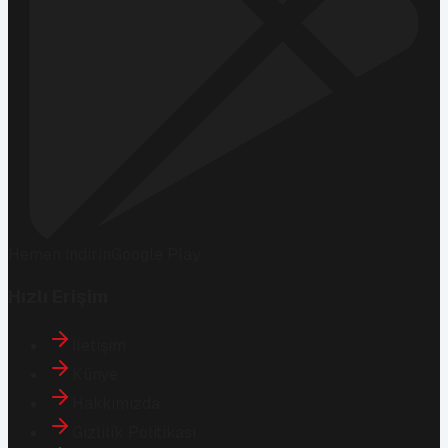
Hemen İndirin
Google Play
Hızlı Erişim
İletişim
Künye
Hakkımızda
Gizlilik Politikası