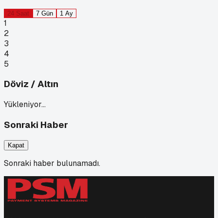
24 Saat
7 Gün
1 Ay
1
2
3
4
5
Döviz / Altın
Yükleniyor…
Sonraki Haber
Kapat
Sonraki haber bulunamadı.