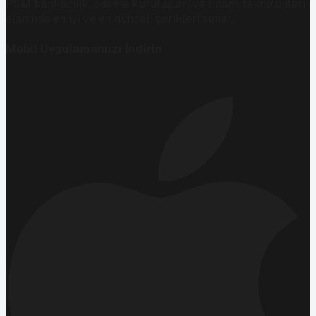
PSM bankacılık, ödeme kuruluşları ve finans teknolojileri
alanında en iyi ve en güncel içerikleri sunar.
Mobil Uygulamamızı İndirin