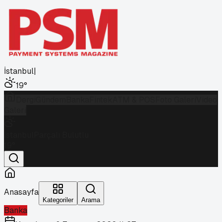
İstanbul
|
19
°
Dergi
Gündem
Banka
Fintek
ATM & POS
Foto Galeri
Video
Galeri
İstanbul
Parçalı Bulutlu
19
°
Anasayfa
Kategoriler
Arama
Banka