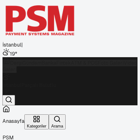
İstanbul
|
19
°
Dergi
Gündem
Banka
Fintek
ATM & POS
Foto Galeri
Video
Galeri
İstanbul
Parçalı Bulutlu
19
°
Anasayfa
Kategoriler
Arama
PSM