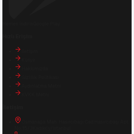
Hemen İndirin
Google Play
Hızlı Erişim
İletişim
Künye
Hakkımızda
Gizlilik Politikası
Aydınlatma Metni
KVKK Metni
İletişim
Osmanağa Mah. Hasırcıbaşı Cad.
Hasırcıbaşı Apt.
No:15/3
Kadıköy/İstanbul