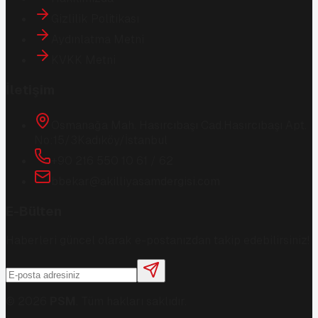
Gizlilik Politikası
Aydınlatma Metni
KVKK Metni
İletişim
Osmanağa Mah. Hasırcıbaşı Cad.
Hasırcıbaşı Apt.
No:15/3
Kadıköy/İstanbul
+90 216 550 10 61 / 62
bbekar@akilliyasamdergisi.com
E-Bülten
Haberleri güncel olarak e-postanızdan takip edebilirsiniz!
©
2026
PSM
. Tüm hakları saklıdır.