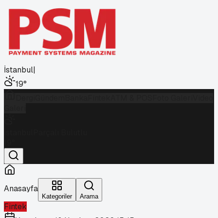
İstanbul
|
19
°
Dergi
Gündem
Banka
Fintek
ATM & POS
Foto Galeri
Video
Galeri
İstanbul
Parçalı Bulutlu
19
°
Anasayfa
Kategoriler
Arama
Fintek