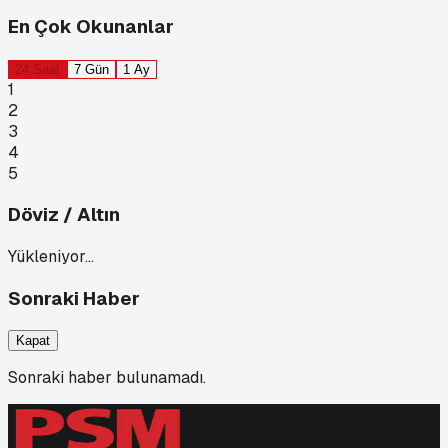
En Çok Okunanlar
24 Saat
7 Gün
1 Ay
1
2
3
4
5
Döviz / Altın
Yükleniyor…
Sonraki Haber
Kapat
Sonraki haber bulunamadı.