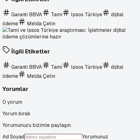
Garanti BBVA
Tami
Ipsos Türkiye
dijital
ödeme
Melda Çetin
İlgili Etiketler
Garanti BBVA
Tami
Ipsos Türkiye
dijital
ödeme
Melda Çetin
Yorumlar
0
yorum
Yorum bırak
Yorumunuzu bizimle paylaşın.
Ad Soyad
Yorumunuz