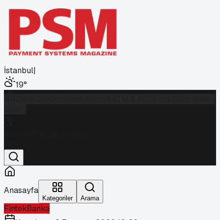
İstanbul
|
19
°
Dergi
Gündem
Banka
Fintek
ATM & POS
Foto Galeri
Video
Galeri
İstanbul
Parçalı Bulutlu
19
°
Anasayfa
Kategoriler
Arama
Fintek
Banka