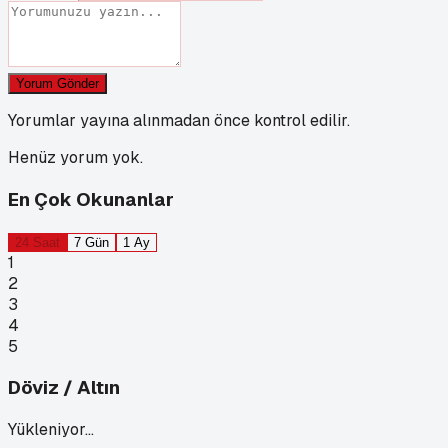
Yorum Gönder
Yorumlar yayına alınmadan önce kontrol edilir.
Henüz yorum yok.
En Çok Okunanlar
24 Saat
7 Gün
1 Ay
1
2
3
4
5
Döviz / Altın
Yükleniyor…