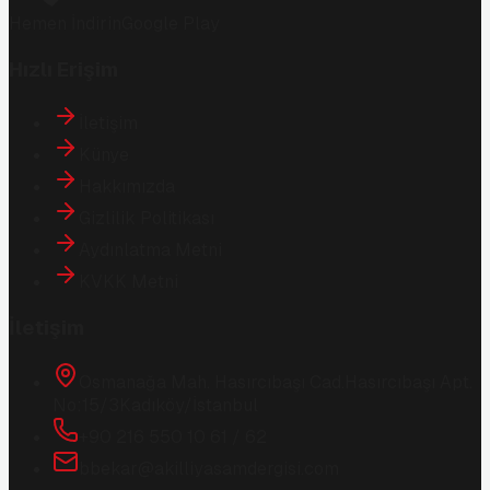
Hemen İndirin
Google Play
Hızlı Erişim
İletişim
Künye
Hakkımızda
Gizlilik Politikası
Aydınlatma Metni
KVKK Metni
İletişim
Osmanağa Mah. Hasırcıbaşı Cad.
Hasırcıbaşı Apt.
No:15/3
Kadıköy/İstanbul
+90 216 550 10 61 / 62
bbekar@akilliyasamdergisi.com