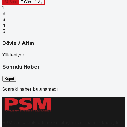
24 Saat
7 Gün
1 Ay
1
2
3
4
5
Döviz / Altın
Yükleniyor…
Sonraki Haber
Kapat
Sonraki haber bulunamadı.
PSM bankacılık, ödeme kuruluşları ve finans teknolojileri