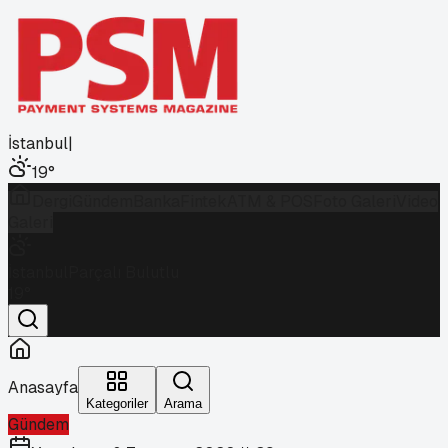
İstanbul
|
19
°
Dergi
Gündem
Banka
Fintek
ATM & POS
Foto Galeri
Video
Galeri
İstanbul
Parçalı Bulutlu
19
°
Anasayfa
Kategoriler
Arama
Gündem