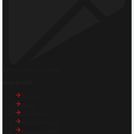
Hemen İndirin
Google Play
Hızlı Erişim
İletişim
Künye
Hakkımızda
Gizlilik Politikası
Aydınlatma Metni