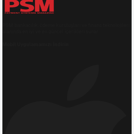
PSM bankacılık, ödeme kuruluşları ve finans teknolojileri
alanında en iyi ve en güncel içerikleri sunar.
Mobil Uygulamamızı İndirin