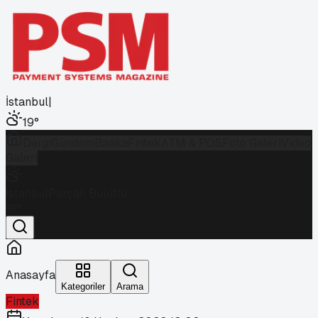
İstanbul
|
19
°
Dergi
Gündem
Banka
Fintek
ATM & POS
Foto Galeri
Video
Galeri
İstanbul
Parçalı Bulutlu
19
°
Anasayfa
Kategoriler
Arama
Fintek