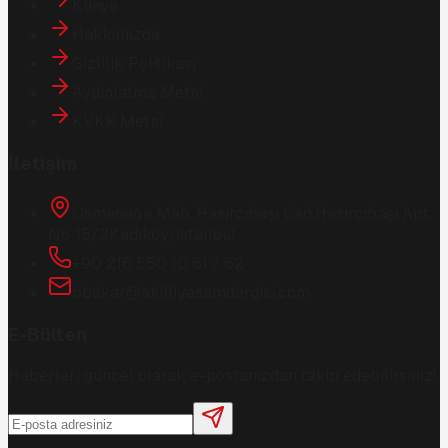
Künye
Hakkımızda
Gizlilik Politikası
Aydınlatma Metni
KVKK Metni
İletişim
Osmanağa Mah. Hasırcıbaşı Cad.
Hasırcıbaşı Apt.
No:15/3
Kadıköy/İstanbul
+90 216 550 10 61 / 62
bbekar@akilliyasamdergisi.com
E-Bülten
Haberleri güncel olarak e-postanızdan takip edebilirsiniz!