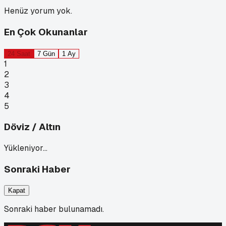
Henüz yorum yok.
En Çok Okunanlar
24 Saat
7 Gün
1 Ay
1
2
3
4
5
Döviz / Altın
Yükleniyor…
Sonraki Haber
Kapat
Sonraki haber bulunamadı.