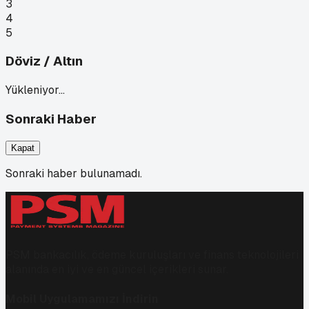
3
4
5
Döviz / Altın
Yükleniyor…
Sonraki Haber
Kapat
Sonraki haber bulunamadı.
PSM bankacılık, ödeme kuruluşları ve finans teknolojileri
alanında en iyi ve en güncel içerikleri sunar.
Mobil Uygulamamızı İndirin