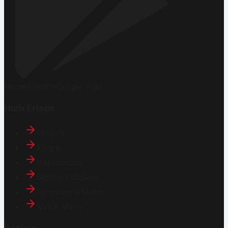
Hemen İndirin
Google Play
Hızlı Erişim
İletişim
Künye
Hakkımızda
Gizlilik Politikası
Aydınlatma Metni
KVKK Metni