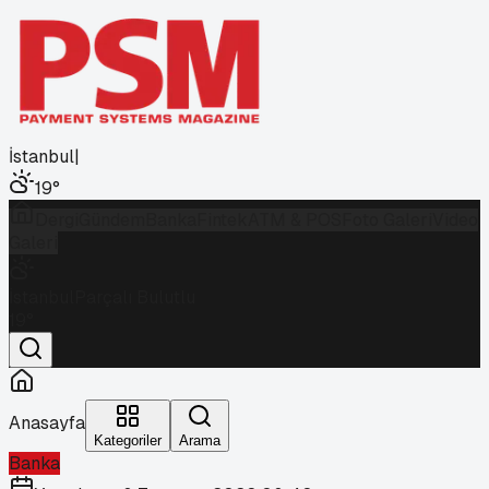
İstanbul
|
19
°
Dergi
Gündem
Banka
Fintek
ATM & POS
Foto Galeri
Video
Galeri
İstanbul
Parçalı Bulutlu
19
°
Anasayfa
Kategoriler
Arama
Banka