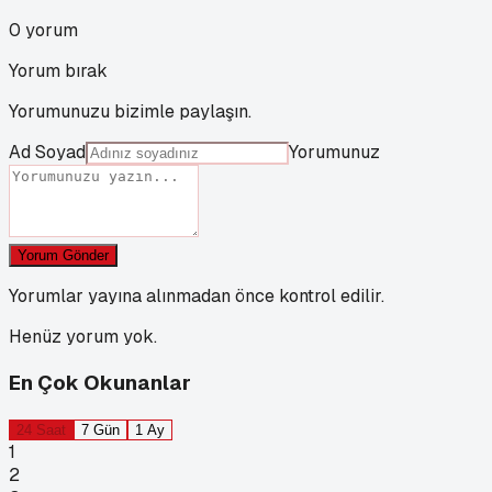
0
yorum
Yorum bırak
Yorumunuzu bizimle paylaşın.
Ad Soyad
Yorumunuz
Yorum Gönder
Yorumlar yayına alınmadan önce kontrol edilir.
Henüz yorum yok.
En Çok Okunanlar
24 Saat
7 Gün
1 Ay
1
2