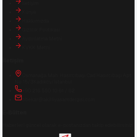
İletişim
Künye
Hakkımızda
Gizlilik Politikası
Aydınlatma Metni
KVKK Metni
İletişim
Osmanağa Mah. Hasırcıbaşı Cad.
Hasırcıbaşı Apt.
No:15/3
Kadıköy/İstanbul
+90 216 550 10 61 / 62
bbekar@akilliyasamdergisi.com
E-Bülten
Haberleri güncel olarak e-postanızdan takip edebilirsiniz!