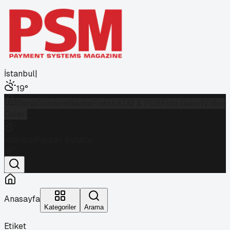
İstanbul
|
19
°
Dergi
Gündem
Banka
Fintek
ATM & POS
Foto Galeri
Video
Galeri
İstanbul
Parçalı Bulutlu
19
°
Anasayfa
Kategoriler
Arama
Etiket