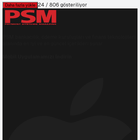
24
/
806
gösteriliyor
Daha fazla yükle
PSM bankacılık, ödeme kuruluşları ve finans teknolojileri
alanında en iyi ve en güncel içerikleri sunar.
Mobil Uygulamamızı İndirin