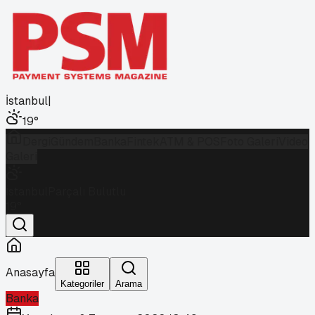
İstanbul
|
19
°
Dergi
Gündem
Banka
Fintek
ATM & POS
Foto Galeri
Video
Galeri
İstanbul
Parçalı Bulutlu
19
°
Anasayfa
Kategoriler
Arama
Banka