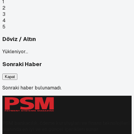
1
2
3
4
5
Döviz / Altın
Yükleniyor…
Sonraki Haber
Kapat
Sonraki haber bulunamadı.
PSM bankacılık, ödeme kuruluşları ve finans teknolojileri
alanında en iyi ve en güncel içerikleri sunar.