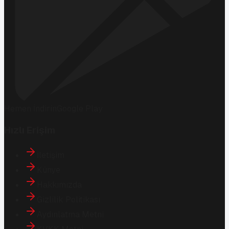
Hemen İndirin
Google Play
Hızlı Erişim
İletişim
Künye
Hakkımızda
Gizlilik Politikası
Aydınlatma Metni