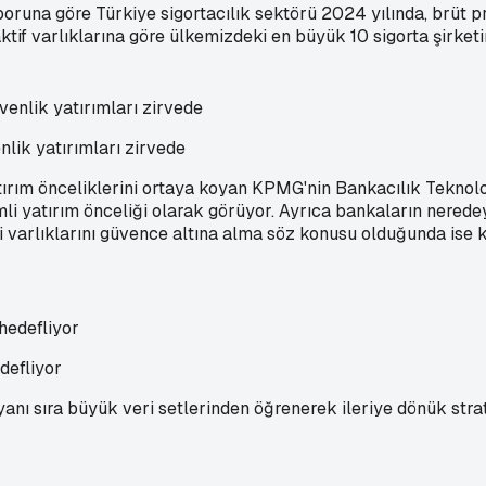
runa göre Türkiye sigortacılık sektörü 2024 yılında, brüt pri
if varlıklarına göre ülkemizdeki en büyük 10 sigorta şirketin
nlik yatırımları zirvede
rım önceliklerini ortaya koyan KPMG'nin Bankacılık Teknoloj
emli yatırım önceliği olarak görüyor. Ayrıca bankaların nere
i varlıklarını güvence altına alma söz konusu olduğunda ise ka
defliyor
ı sıra büyük veri setlerinden öğrenerek ileriye dönük strate