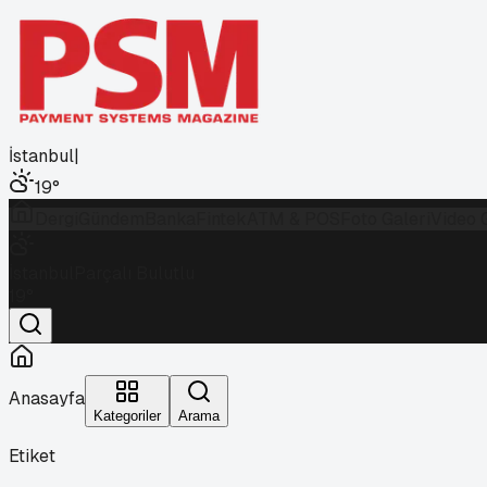
İstanbul
|
19
°
Dergi
Gündem
Banka
Fintek
ATM & POS
Foto Galeri
Video 
İstanbul
Parçalı Bulutlu
19
°
Anasayfa
Kategoriler
Arama
Etiket