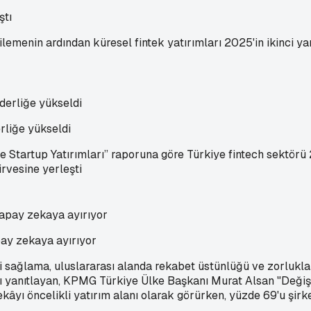
ştı
lemenin ardından küresel fintek yatırımları 2025'in ikinci yar
rliğe yükseldi
e Startup Yatırımları” raporuna göre Türkiye fintech sektörü 
irvesine yerleşti
ay zekaya ayırıyor
i sağlama, uluslararası alanda rekabet üstünlüğü ve zorlukla
mı yanıtlayan, KPMG Türkiye Ülke Başkanı Murat Alsan "Deği
zekâyı öncelikli yatırım alanı olarak görürken, yüzde 69'u şir