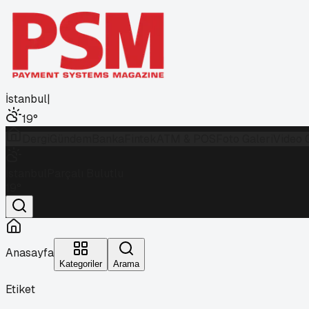
İstanbul
|
19
°
Dergi
Gündem
Banka
Fintek
ATM & POS
Foto Galeri
Video 
İstanbul
Parçalı Bulutlu
19
°
Anasayfa
Kategoriler
Arama
Etiket