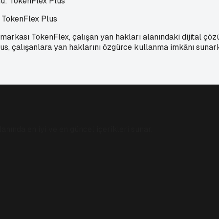
: TokenFlex Plus
arkası TokenFlex, çalışan yan hakları alanındaki dijital çözü
lus, çalışanlara yan haklarını özgürce kullanma imkânı sunark
anında en iyi ve en güncel içerikleri sunar.