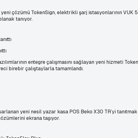
n yeni çözümü TokenSign, elektrikli şarj istasyonlarının VUK
olanak tanıyor.
ttı
yazılımlarının entegre çalışmasını sağlayan yeni hizmeti To
üreci birebir çalıştaylarla tamamlandı.
asarlanan yeni nesil yazar kasa POS Beko X30 TR’yi tanıtmak iç
özümlerini ekrana taşıyor.