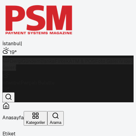
İstanbul
|
19
°
Dergi
Gündem
Banka
Fintek
ATM & POS
Foto Galeri
Video
Galeri
İstanbul
Parçalı Bulutlu
19
°
Anasayfa
Kategoriler
Arama
Etiket