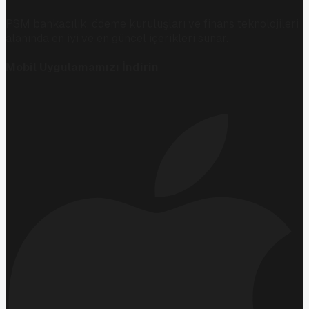
PSM bankacılık, ödeme kuruluşları ve finans teknolojileri
alanında en iyi ve en güncel içerikleri sunar.
Mobil Uygulamamızı İndirin