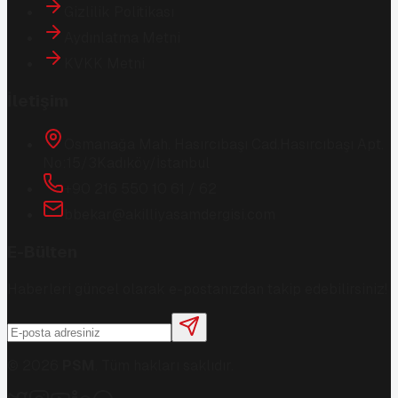
Gizlilik Politikası
Aydınlatma Metni
KVKK Metni
İletişim
Osmanağa Mah. Hasırcıbaşı Cad.
Hasırcıbaşı Apt.
No:15/3
Kadıköy/İstanbul
+90 216 550 10 61 / 62
bbekar@akilliyasamdergisi.com
E-Bülten
Haberleri güncel olarak e-postanızdan takip edebilirsiniz!
©
2026
PSM
. Tüm hakları saklıdır.