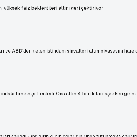
, yüksek faiz beklentileri altını geri çektiriyor
rı ve ABD'den gelen istihdam sinyalleri altın piyasasını harek
tındaki tırmanışı frenledi. Ons altın 4 bin doları aşarken gram 
rı salladı. Ons altın 4 bin dolar sınırında tutunmaya çalışırke