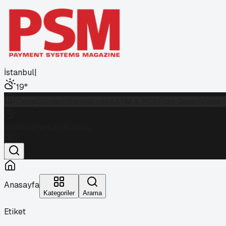
İstanbul
|
19
°
Dergi
Gündem
Banka
Fintek
ATM & POS
Foto Galeri
Video 
İstanbul
Parçalı Bulutlu
19
°
Anasayfa
Kategoriler
Arama
Etiket