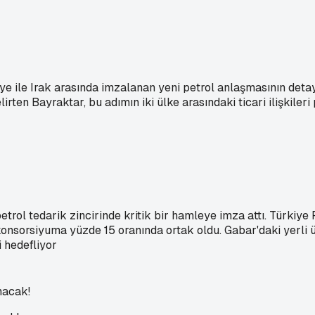
iye ile Irak arasında imzalanan yeni petrol anlaşmasının det
irten Bayraktar, bu adımın iki ülke arasındaki ticari ilişkile
trol tedarik zincirinde kritik bir hamleye imza attı. Türkiye
k konsorsiyuma yüzde 15 oranında ortak oldu. Gabar'daki yerli 
i hedefliyor