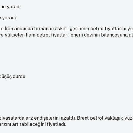
 yaradı!
le İran arasında tırmanan askeri gerilimin petrol fiyatlarını 
 ve yükselen ham petrol fiyatları, enerji devinin bilançosuna 
düşüş durdu
 piyasalarda arz endişelerini azalttı. Brent petrol yaklaşık y
zını artırabileceğini fiyatladı.