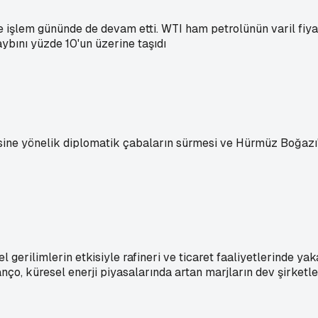
 işlem gününde de devam etti. WTI ham petrolünün varil fiyatı
aybını yüzde 10'un üzerine taşıdı
mesine yönelik diplomatik çabaların sürmesi ve Hürmüz Boğazı
l gerilimlerin etkisiyle rafineri ve ticaret faaliyetlerinde ya
anço, küresel enerji piyasalarında artan marjların dev şirketl