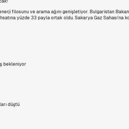
cak!
 enerji filosunu ve arama ağını genişletiyor. Bulgaristan Ba
ruhsatına yüzde 33 payla ortak oldu. Sakarya Gaz Sahası'n
iş bekleniyor
ları düştü