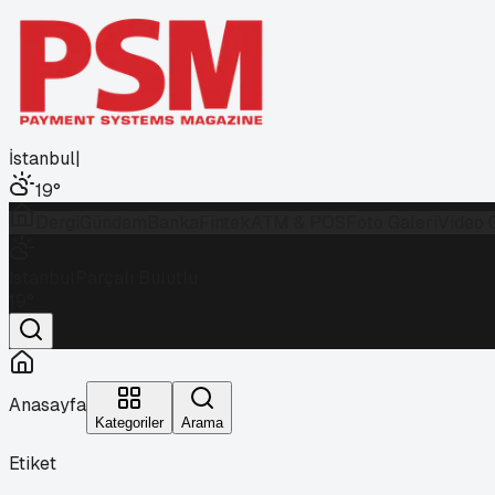
İstanbul
|
19
°
Dergi
Gündem
Banka
Fintek
ATM & POS
Foto Galeri
Video 
İstanbul
Parçalı Bulutlu
19
°
Anasayfa
Kategoriler
Arama
Etiket