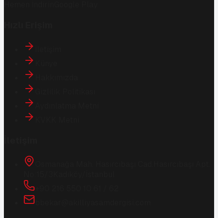
Hemen İndirin
Google Play
Hızlı Erişim
İletişim
Künye
Hakkımızda
Gizlilik Politikası
Aydınlatma Metni
KVKK Metni
İletişim
Osmanağa Mah. Hasırcıbaşı Cad.
Hasırcıbaşı Apt.
No:15/3
Kadıköy/İstanbul
+90 216 550 10 61 / 62
bbekar@akilliyasamdergisi.com