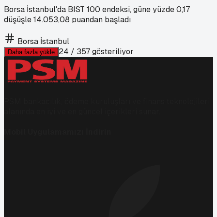
Borsa İstanbul'da BIST 100 endeksi, güne yüzde 0,17
düşüşle 14.053,08 puandan başladı
Borsa İstanbul
24
/
357
gösteriliyor
Daha fazla yükle
PSM bankacılık, ödeme kuruluşları ve finans teknolojileri
alanında en iyi ve en güncel içerikleri sunar.
Mobil Uygulamamızı İndirin