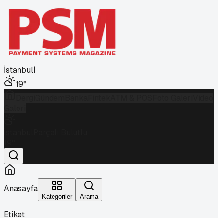
İstanbul
|
19
°
Dergi
Gündem
Banka
Fintek
ATM & POS
Foto Galeri
Video
Galeri
İstanbul
Parçalı Bulutlu
19
°
Anasayfa
Kategoriler
Arama
Etiket