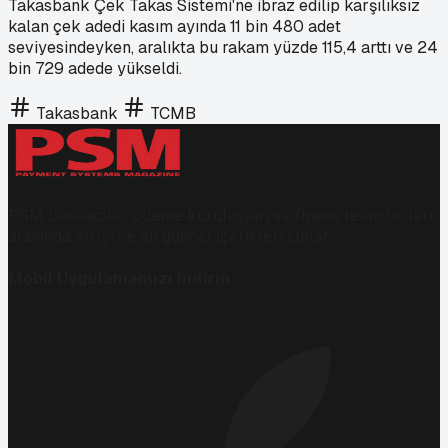
Takasbank Çek Takas Sistemi'ne ibraz edilip karşılıksız
kalan çek adedi kasım ayında 11 bin 480 adet
seviyesindeyken, aralıkta bu rakam yüzde 115,4 arttı ve 24
bin 729 adede yükseldi.
Takasbank
TCMB
PSM bankacılık, ödeme kuruluşları ve finans teknolojileri
alanında en iyi ve en güncel içerikleri sunar.
Mobil Uygulamamızı İndirin