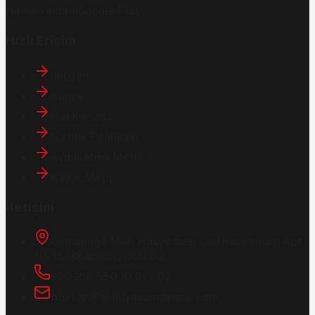
Hemen İndirin
Google Play
Hızlı Erişim
İletişim
Künye
Hakkımızda
Gizlilik Politikası
Aydınlatma Metni
KVKK Metni
İletişim
Osmanağa Mah. Hasırcıbaşı Cad.
Hasırcıbaşı Apt.
No:15/3
Kadıköy/İstanbul
+90 216 550 10 61 / 62
bbekar@akilliyasamdergisi.com