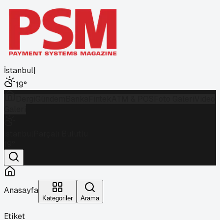
İstanbul
|
19
°
Dergi
Gündem
Banka
Fintek
ATM & POS
Foto Galeri
Video
Galeri
İstanbul
Parçalı Bulutlu
19
°
Anasayfa
Kategoriler
Arama
Etiket