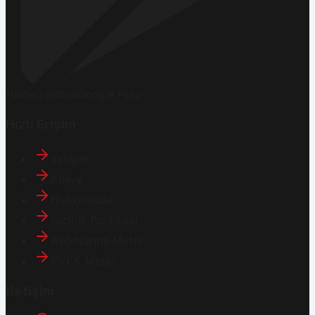
Hemen İndirin
Google Play
Hızlı Erişim
İletişim
Künye
Hakkımızda
Gizlilik Politikası
Aydınlatma Metni
KVKK Metni
İletişim