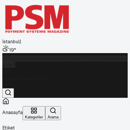
İstanbul
|
19
°
Dergi
Gündem
Banka
Fintek
ATM & POS
Foto Galeri
Video
Galeri
İstanbul
Parçalı Bulutlu
19
°
Anasayfa
Kategoriler
Arama
Etiket