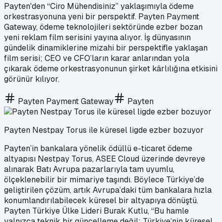
Payten'den “Ciro Mühendisiniz” yaklaşımıyla ödeme
orkestrasyonuna yeni bir perspektif. Payten Payment
Gateway, ödeme teknolojileri sektöründe ezber bozan
yeni reklam film serisini yayına alıyor. İş dünyasının
gündelik dinamiklerine mizahi bir perspektifle yaklaşan
film serisi; CEO ve CFO’ların karar anlarından yola
çıkarak ödeme orkestrasyonunun şirket kârlılığına etkisini
görünür kılıyor.
Payten Payment Gateway
Payten
Payten Nestpay Torus ile küresel ligde ezber bozuyor
Payten’in bankalara yönelik ödüllü e-ticaret ödeme
altyapısı Nestpay Torus, ASEE Cloud üzerinde devreye
alınarak Batı Avrupa pazarlarıyla tam uyumlu,
ölçeklenebilir bir mimariye taşındı. Böylece Türkiye’de
geliştirilen çözüm, artık Avrupa’daki tüm bankalara hızla
konumlandırılabilecek küresel bir altyapıya dönüştü.
Payten Türkiye Ülke Lideri Burak Kutlu, “Bu hamle
yalnızca teknik bir güncelleme değil; Türkiye’nin küresel