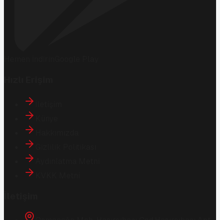
Hemen İndirin
Google Play
Hızlı Erişim
İletişim
Künye
Hakkımızda
Gizlilik Politikası
Aydınlatma Metni
KVKK Metni
İletişim