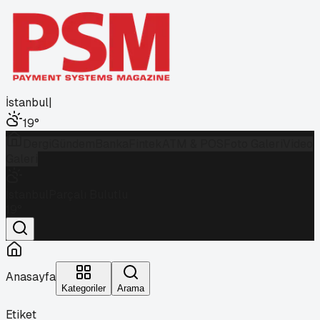
İstanbul
|
19
°
Dergi
Gündem
Banka
Fintek
ATM & POS
Foto Galeri
Video
Galeri
İstanbul
Parçalı Bulutlu
19
°
Anasayfa
Kategoriler
Arama
Etiket